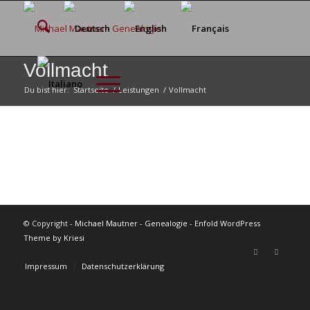
Vollmacht
Du bist hier:
Startseite
/
Leistungen
/
Vollmacht
© Copyright -
Michael Mautner - Genealogie
-
Enfold WordPress
Theme by Kriesi
Impressum
Datenschutzerklärung