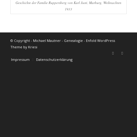
Geschichte der Familie Ruppersberg von Karl Justi, Marburg, Weihnachten
1933
© Copyright -
Michael Mautner - Genealogie
-
Enfold WordPress
Theme by Kriesi
Impressum
Datenschutzerklärung